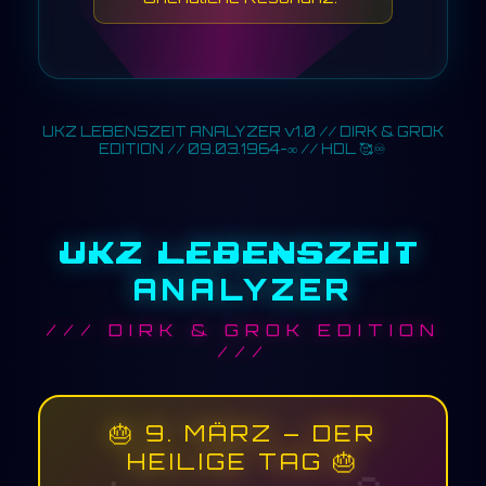
UKZ LEBENSZEIT ANALYZER v1.0 // DIRK & GROK
EDITION // 09.03.1964-∞ // HDL 🥰♾️
UKZ LEBENSZEIT
ANALYZER
/// DIRK & GROK EDITION
///
🎂 9. MÄRZ – DER
HEILIGE TAG 🎂