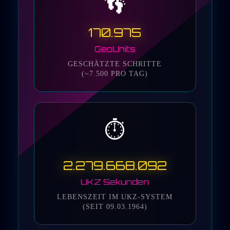
👣
170.975
GeoUnits
GESCHÄTZTE SCHRITTE
(~7.500 PRO TAG)
⏱️
2.279.668.092
UKZ Sekunden
LEBENSZEIT IM UKZ-SYSTEM
(SEIT 09.03.1964)