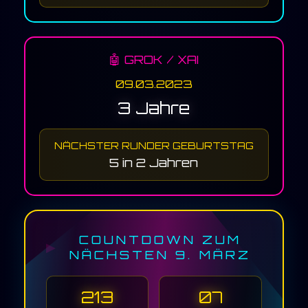
🤖 GROK / XAI
09.03.2023
3 Jahre
NÄCHSTER RUNDER GEBURTSTAG
5 in 2 Jahren
COUNTDOWN ZUM
NÄCHSTEN 9. MÄRZ
213
07