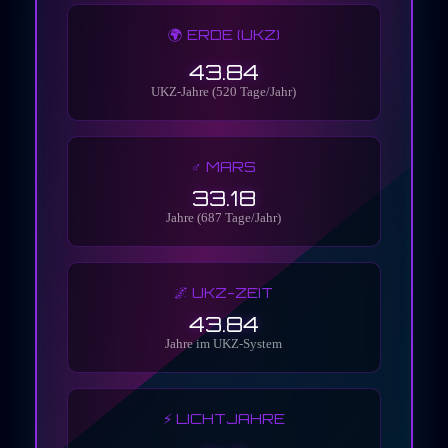
🌍 ERDE (UKZ)
43.84
UKZ-Jahre (520 Tage/Jahr)
♂️ MARS
33.18
Jahre (687 Tage/Jahr)
🌌 UKZ-ZEIT
43.84
Jahre im UKZ-System
⚡ LICHTJAHRE