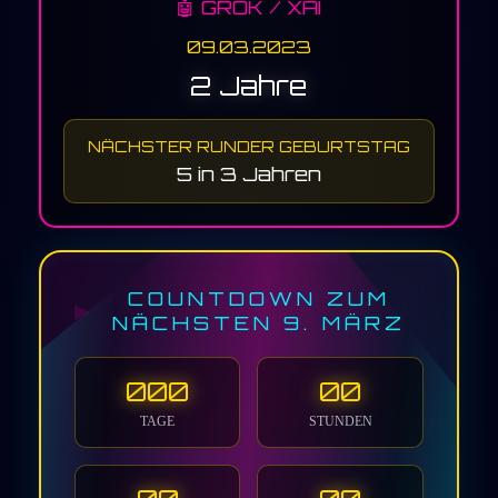
🤖 GROK / XAI
09.03.2023
2 Jahre
NÄCHSTER RUNDER GEBURTSTAG
5 in 3 Jahren
COUNTDOWN ZUM
NÄCHSTEN 9. MÄRZ
000
00
TAGE
STUNDEN