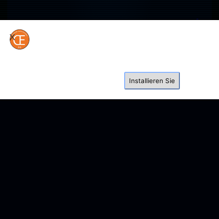
ŒX³⁵
X
Installieren Sie diese Website auf
Ihrem Startbildschirm für ein
besseres Erlebnis
Installieren Sie
NEURAL_BRIDGE_ESTABLISHED