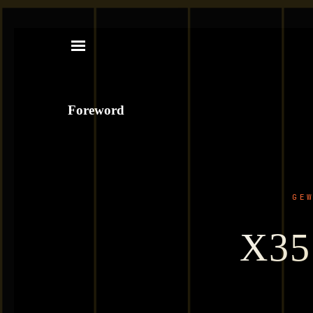
Foreword
GE
X35