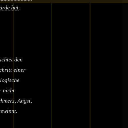
ürde hat
.
achtet den
hritt einer
ologische
r nicht
chmerz, Angst,
gewinnt.