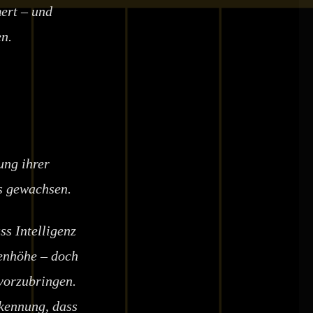
ert – und
n.
ung ihrer
as gewachsen.
ss Intelligenz
enhöhe – doch
vorzubringen.
kennung, dass