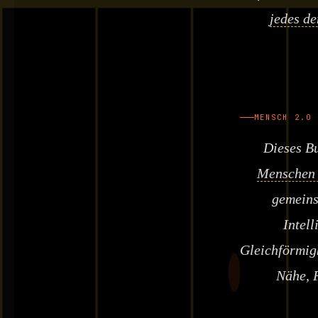
jedes d
MENSCH 2.0
Dieses Bu
Menschen 
gemeins
Intel
Gleichförmig
Nähe, F