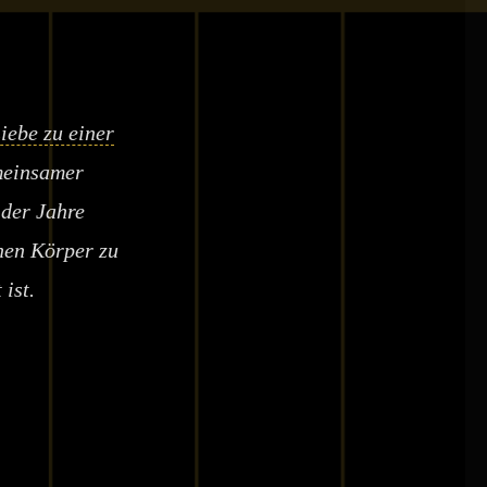
iebe zu einer
meinsamer
 der Jahre
nen Körper zu
 ist.