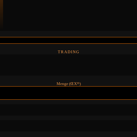
TRADING
Menge (ŒX³⁵)