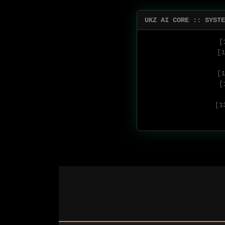
UKZ AI CORE :: SYSTE
[
[1
[1
[
[1