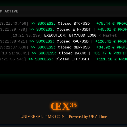
M ACTIVE
[13:21:41.706]
EXECUTION:
ETH/USDT LONG
@ Market
13:21:40.456]
>> SUCCESS:
Closed BTC/USD |
+75.44 € PROF
3:21:39.788]
>> SUCCESS:
Closed ETH/USDT |
+45.61 € PROF
[13:21:38.239]
EXECUTION:
BTC/USD LONG
@ Market
3:21:38.421]
>> SUCCESS:
Closed XAU/USD |
+126.41 € PROF
13:21:37.636]
>> SUCCESS:
Closed GBP/USD |
+34.92 € PROF
[13:21:36.45]
>> SUCCESS:
Closed DAX40 |
+81.77 € PROFIT
3:21:35.241]
>> SUCCESS:
Closed ETH/USDT |
+121.18 € PRO
ŒX³⁵
UNIVERSAL TIME COIN – Powered by UKZ-Time