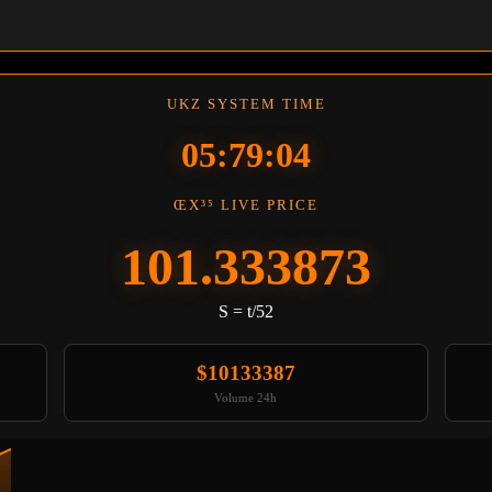
UKZ SYSTEM TIME
05:79:05
ŒX³⁵ LIVE PRICE
101.333875
S = t/52
$10133388
Volume 24h