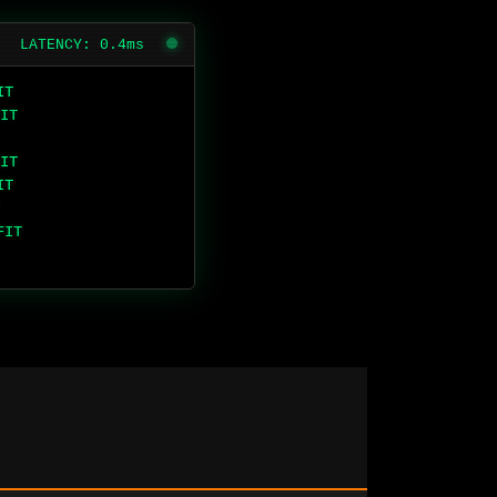
LATENCY: 0.4ms
IT
IT
IT
IT
FIT