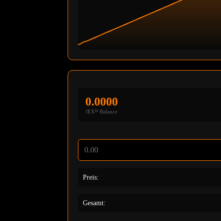
0.0000
ŒX³⁵ Balance
Preis:
Gesamt: