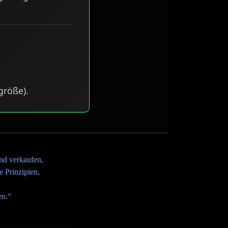
größe).
nd verkaufen,
 Prinzipien,
en.“