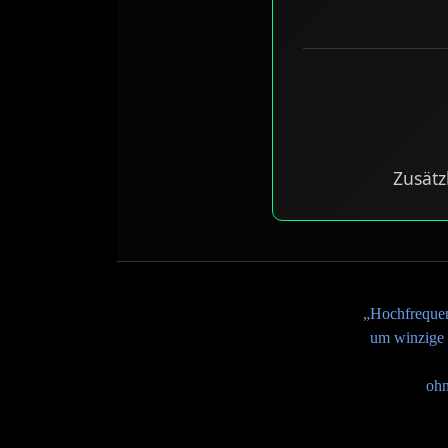
Zusätz
„Hochfrequen
um winzige 
ohn